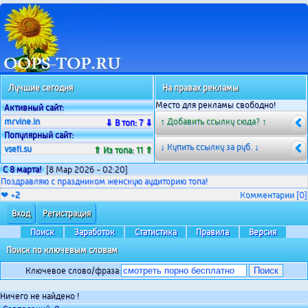
Лучшие сегодня
На правах рекламы
Место для рекламы свободно!
Активный сайт:
mrvine.in
↑ Добавить ссылку сюда? ↑
⇓ В топ: 7 ⇓
Популярный сайт:
↓ Купить ссылку за
руб. ↓
vseti.su
⇑ Из топа: 11 ⇑
С 8 марта!
[8 Мар 2026 - 02:20]
Поздравляю с праздником женскую аудиторию топа!
❤ +
2
Комментарии
[0]
Вход
Регистрация
Поиск
Заработок
Статистика
Правила
Версия
Поиск по ключевым словам
Ключевое слово/фраза:
Ничего не найдено !