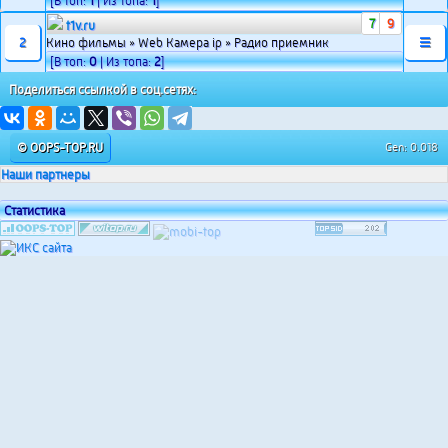
[В топ:
1
| Из топа:
1
]
7
9
t1v.ru
2
Кино фильмы » Web Камера ip » Радио приемник
☰
[В топ:
0
| Из топа:
2
]
Поделиться ссылкой в соц.сетях:
© OOPS-TOP.RU
Gen: 0.018
Наши партнеры
Статистика