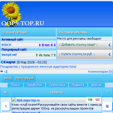
Лучшие сегодня
На правах рекламы
Место для рекламы свободно!
Активный сайт:
erox.in
↑ Добавить ссылку сюда? ↑
⇓ В топ: 8 ⇓
Популярный сайт:
↓ Купить ссылку за
руб. ↓
bempir.net
⇑ Из топа: 7 ⇑
С 8 марта!
[8 Мар 2026 - 02:20]
Поздравляю с праздником женскую аудиторию топа!
❤ +
2
Комментарии
[0]
Вход
Регистрация
Поиск
Заработок
Статистика
Правила
Версия
№
Сервисы
?
118
147
klub.oops-top.ru
Клик-клуб платит!Раскручивайте свои сайты вместе с нами,за
1
☰
регистрацию дарим 100кр. на раскрутку ваших проектов