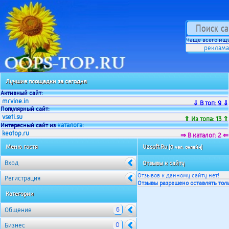
Чаще всего ищу
реклама
Лучшие площадки за сегодня
Активный сайт:
mrvine.in
⇓ В топ: 9 ⇓
Популярный сайт:
vseti.su
⇑ Из топа: 13 ⇑
каталога
Интересный сайт из
:
keotop.ru
⇒ В каталог: 2 ⇐
Меню гостя
Uzsoft.Ru
[0 чел. онлайн]
Вход
Отзывы к сайту
Отзывов к данному сайту нет!
Регистрация
Отзывы разрешено оставлять толь
Категории
6
Общение
0
Бизнес