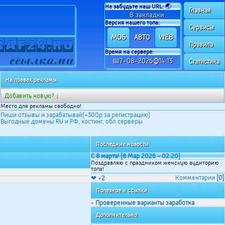
Не забудьте наш URL:
🌏
Главная
✍
В закладки
Версия нашего топа:
Сервисы
МОБ
WEB
АВТО
Правила
Время на сервере:
📅7-08-2026⌚14:13
Статистика
На правах рекламы
Добавить новую? ↓
Место для рекламы свободно!
Пиши отзывы и зарабатывай(+300р за регистрацию)
Выгодные домены RU и РФ, хостинг, обл.серверы
Последние новости
С 8 марта! [8 Мар 2026 - 02:20]
Поздравляю с праздником женскую аудиторию
топа!
Комментарии
[0]
❤ +
2
Полезное и ссылки
Проверенные варианты заработка
»
Дополнительно