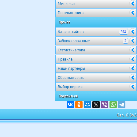
Мини-чат
Гостевая книга
Прочее
412
Каталог сайтов
3
Заблокированные
Cтатистика топа
Правила
Наши партнеры
Обратная связь
Выбор версии
Поделиться
Gen: 0.042