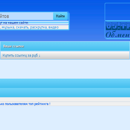
т на нашем сайте:
музыка
скачать
раскрутка
видео
,
,
,
,
Ваши ссылки
Купить ссылку за
руб ↓
ко пользователям топ рейтинга !