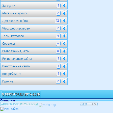
1
Загрузки
2
Магазины, услуги
12
Для взрослых/18+
2
Wap/web мастерам
4
Топы, каталоги
4
Сервисы
0
Развлечения, игры
1
Региональные сайты
1
Иностранные сайты
1
Вне рейтинга
2
Прочие
© OOPS-TOP.RU 2015-2026
Статистика