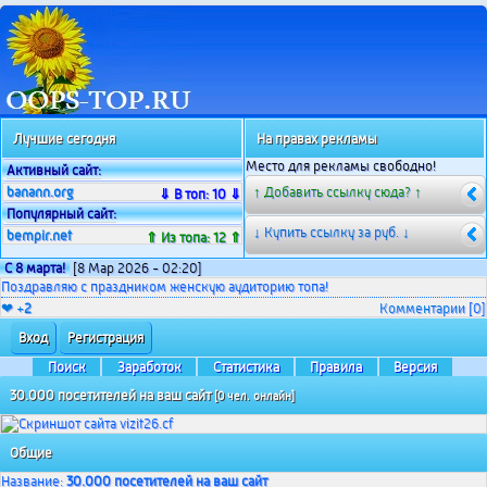
Лучшие сегодня
На правах рекламы
Место для рекламы свободно!
Активный сайт:
banann.org
↑ Добавить ссылку сюда? ↑
⇓ В топ: 10 ⇓
Популярный сайт:
↓ Купить ссылку за
руб. ↓
bempir.net
⇑ Из топа: 12 ⇑
С 8 марта!
[8 Мар 2026 - 02:20]
Поздравляю с праздником женскую аудиторию топа!
❤ +
2
Комментарии
[0]
Вход
Регистрация
Поиск
Заработок
Статистика
Правила
Версия
30.000 посетителей на ваш сайт
[0 чел. онлайн]
Общие
Название:
30.000 посетителей на ваш сайт