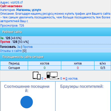
Адрес:
vizit26.cf
Сайт неактивен
Категория:
Магазины, услуги
Описание: Благодаря нашему ресурсу можно купить трафик для Вашего сайта
- тем самым увеличить посещаемость, чем больше посещаемость тем более
авторитетней Ваш с
Просмотров: 726
Рейтинг сайта
За
:
126
[49.6%]
Против
:
128
[50.4%]
Голосовать
:
За
|
Против
Отзывы о сайте
[0]
Посещаемость сайта сегодня
Период
хостов
хитов
в/из
Сегодня
0
0
0/3
0
+
0
=
0
хостов.
Соотношение посещени
Браузеры посетителей:
й: