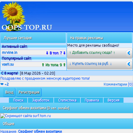
Лучшие сегодня
На правах рекламы
Место для рекламы свободно!
Активный сайт:
mrvine.in
↑ Добавить ссылку сюда? ↑
⇓ В топ: 7 ⇓
Популярный сайт:
↓ Купить ссылку за
руб. ↓
vseti.su
⇑ Из топа: 9 ⇑
С 8 марта!
[8 Мар 2026 - 02:20]
Поздравляю с праздником женскую аудиторию топа!
❤ +
2
Комментарии
[0]
Вход
Регистрация
Поиск
Заработок
Статистика
Правила
Версия
Серфинг обмен визитами
[0 чел. онлайн]
Общие
Название:
Серфинг обмен визитами