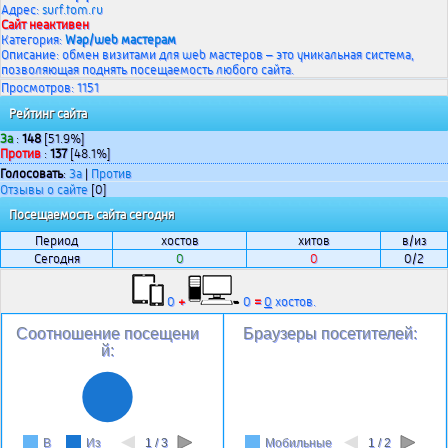
Адрес:
surf.tom.ru
Сайт неактивен
Категория:
Wap/web мастерам
Описание: обмен визитами для web мастеров – это уникальная система,
позволяющая поднять посещаемость любого сайта.
Просмотров: 1151
Рейтинг сайта
За
:
148
[51.9%]
Против
:
137
[48.1%]
Голосовать
:
За
|
Против
Отзывы о сайте
[0]
Посещаемость сайта сегодня
Период
хостов
хитов
в/из
Сегодня
0
0
0/2
0
+
0
=
0
хостов.
Соотношение посещени
Браузеры посетителей:
й:
В
Из
1 / 3
Мобильные
1 / 2