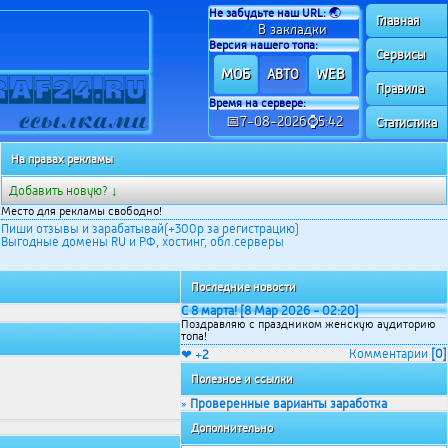
Не забудьте наш URL:
🌏
Главная
✍
В закладки
Версия нашего топа:
Сервисы
МОБ
WEB
АВТО
Правила
Время на сервере:
📅7-08-2026⌚5:42
Статистика
На правах рекламы
Добавить новую? ↓
Место для рекламы свободно!
Пиши отзывы и зарабатывай(+300р за регистрацию)
Выгодные домены RU и РФ, хостинг, обл.серверы
Последние новости
С 8 марта! [8 Мар 2026 - 02:20]
Поздравляю с праздником женскую аудиторию
топа!
Комментарии
[0]
❤ +
2
Полезное и ссылки
Проверенные варианты заработка
»
Дополнительно