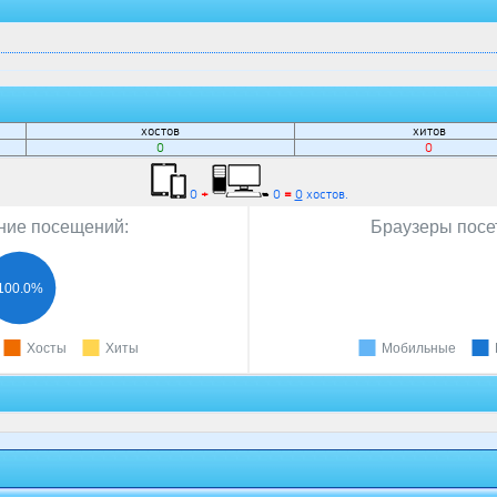
хостов
хитов
0
0
0
+
0
=
0
хостов.
ие посещений:
Браузеры посе
100.0%
Хосты
Хиты
Мобильные