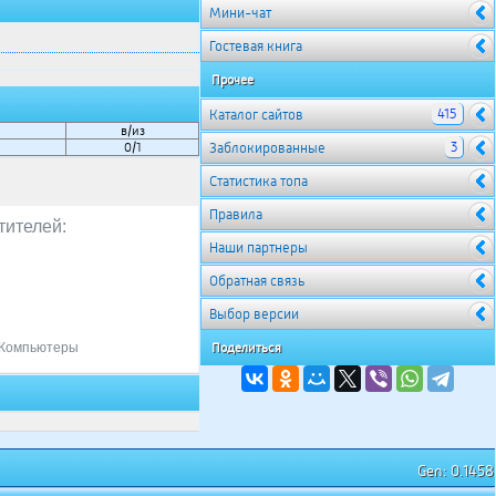
Мини-чат
Гостевая книга
Прочее
415
Каталог сайтов
в/из
3
0/1
Заблокированные
Cтатистика топа
Правила
тителей:
Наши партнеры
Обратная связь
Выбор версии
Компьютеры
Поделиться
Gen: 0.1458