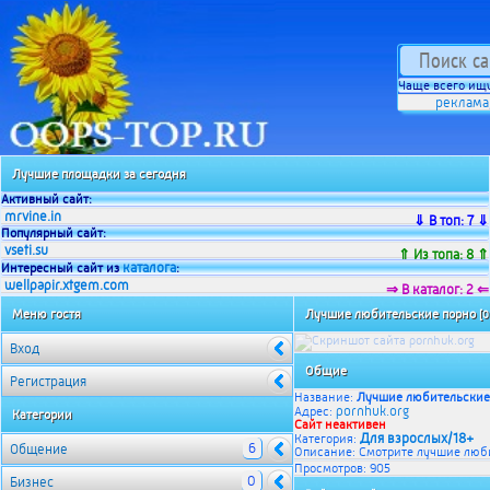
Чаще всего ищу
реклама
Лучшие площадки за сегодня
Активный сайт:
mrvine.in
⇓ В топ: 7 ⇓
Популярный сайт:
vseti.su
⇑ Из топа: 8 ⇑
каталога
Интересный сайт из
:
wellpapir.xtgem.com
⇒ В каталог: 2 ⇐
Меню гостя
Лучшие любительские порно
[0
Вход
Общие
Регистрация
Название:
Лучшие любительские
pornhuk.org
Адрес:
Категории
Сайт неактивен
Для взрослых/18+
Категория:
6
Общение
Описание: Смотрите лучшие люби
Просмотров: 905
0
Бизнес