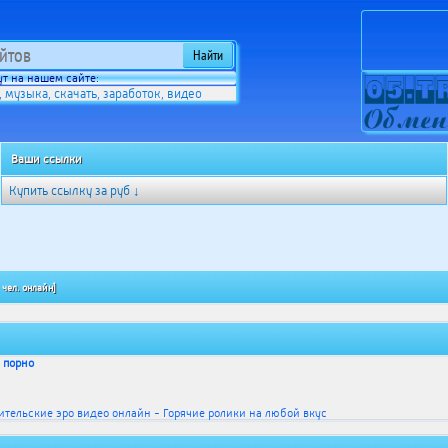
т на нашем сайте:
музыка
скачать
заработок
видео
,
,
,
,
Ваши ссылки
Купить ссылку за
руб ↓
 чел. онлайн]
 порно
тельские эро видео онлайн - Горячие ролики на любой вкус