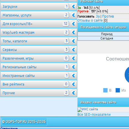
Рейтинг сайта
1
Загрузки
За
:
145
[51.4%]
Против
:
137
[48.6%]
2
Магазины, услуги
За
Против
Голосовать
:
|
Отзывы о сайте
[0]
12
Для взрослых/18+
Посещаемость сайта сегодня
2
Wap/web мастерам
Период
Сегодня
3
Топы, каталоги
3
Сервисы
0
Развлечения, игры
Соотношен
1
Региональные сайты
1
Иностранные сайты
0
Вне рейтинга
В
Из
2
Прочие
Индекс качества сайта
Все SEO-показатели
© OOPS-TOP.RU 2015-2026
Статистика