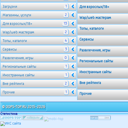
1
Загрузки
Для взрослых/18+
2
Магазины, услуги
Wap/web мастерам
13
Для взрослых/18+
Топы, каталоги
2
Wap/web мастерам
Сервисы
4
Топы, каталоги
3
Сервисы
Развлечения, игры
0
Развлечения, игры
Региональные сайты
1
Региональные сайты
Иностранные сайты
1
Иностранные сайты
Вне рейтинга
2
Вне рейтинга
1
Прочие
Прочие
© OOPS-TOP.RU 2015-2026
Статистика