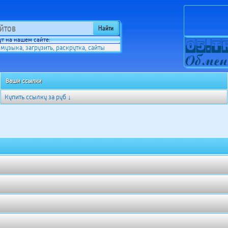
т на нашем сайте:
музыка
загрузить
раскрутка
сайты
,
,
,
,
Ваши ссылки
Купить ссылку за
руб ↓