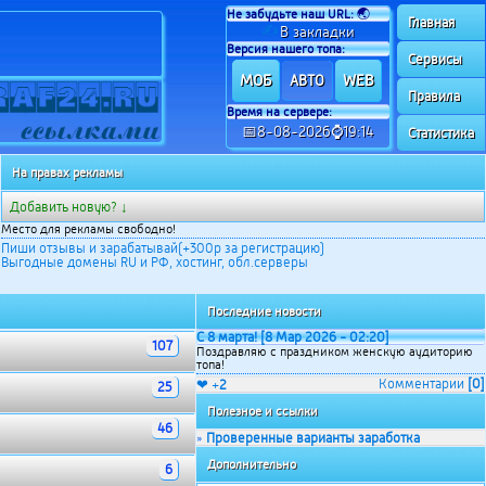
Не забудьте наш URL:
🌏
Главная
✍
В закладки
Версия нашего топа:
Сервисы
МОБ
WEB
АВТО
Правила
Время на сервере:
📅8-08-2026⌚19:14
Статистика
На правах рекламы
Добавить новую? ↓
Место для рекламы свободно!
Пиши отзывы и зарабатывай(+300р за регистрацию)
Выгодные домены RU и РФ, хостинг, обл.серверы
Последние новости
С 8 марта! [8 Мар 2026 - 02:20]
107
Поздравляю с праздником женскую аудиторию
топа!
Комментарии
[0]
❤ +
2
25
Полезное и ссылки
46
Проверенные варианты заработка
»
Дополнительно
6