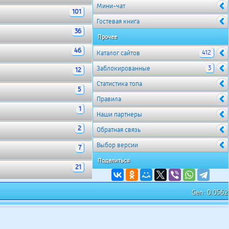
Мини-чат
101
Гостевая книга
36
Прочее
46
412
Каталог сайтов
3
Заблокированные
12
Cтатистика топа
5
Правила
1
Наши партнеры
2
Обратная связь
Выбор версии
7
Поделиться
21
Gen: 0.0562