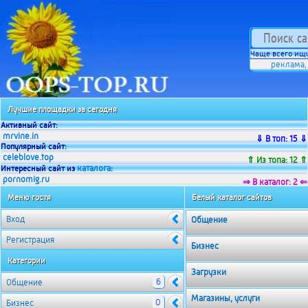
Чаще всего ищу
реклама
Лучшие площадки за сегодня
Активный сайт:
mrvine.in
⇓ В топ: 15 ⇓
Популярный сайт:
celeblove.top
⇑ Из топа: 12 ⇑
каталога
Интересный сайт из
:
pornomig.ru
⇒ В каталог: 2 ⇐
Меню гостя
Белый каталог сайтов
Вход
Общение
Регистрация
Бизнес
Категории
Загрузки
6
Общение
Магазины, услуги
0
Бизнес