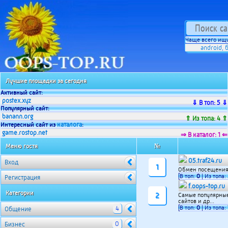
Чаще всего ищу
android
,
Лучшие площадки за сегодня
Активный сайт:
postex.xyz
⇓ В топ: 5 ⇓
Популярный сайт:
banann.org
⇑ Из топа: 4 ⇑
каталога
Интересный сайт из
:
game.rostop.net
⇒ В каталог: 1 ⇐
Меню гостя
№
05.traf24.ru
Вход
1
Обмен посещениям
[В топ:
0
| Из топа:
Регистрация
f.oops-top.ru
Категории
2
Самые популярные
сайтов и др...
[В топ:
0
| Из топа:
4
Общение
0
Бизнес