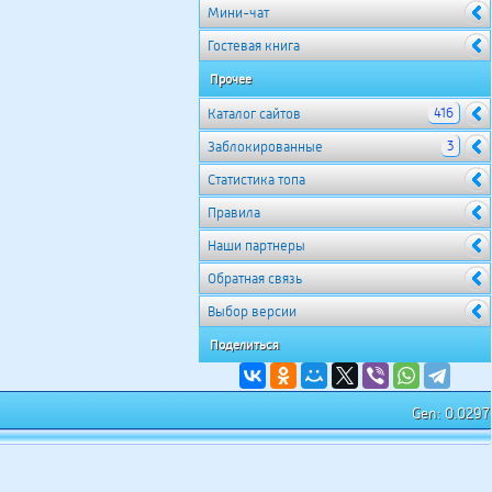
Мини-чат
Гостевая книга
Прочее
416
Каталог сайтов
3
Заблокированные
Cтатистика топа
Правила
Наши партнеры
Обратная связь
Выбор версии
Поделиться
Gen: 0.0297