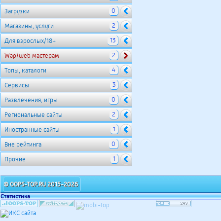
0
Загрузки
2
Магазины, услуги
13
Для взрослых/18+
2
Wap/web мастерам
4
Топы, каталоги
3
Сервисы
0
Развлечения, игры
2
Региональные сайты
1
Иностранные сайты
0
Вне рейтинга
1
Прочие
© OOPS-TOP.RU 2015-2026
Статистика