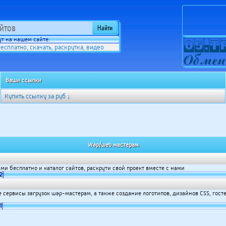
т на нашем сайте:
бесплатно
скачать
раскрутка
видео
,
,
,
Ваши ссылки
Купить ссылку за
руб ↓
Wap/web мастерам
и бесплатно и каталог сайтов, раскрути свой проект вместе с нами
2
]
 сервисы загрузок wap-мастерам, а также создание логотипов, дизайнов CSS, гост
1
]