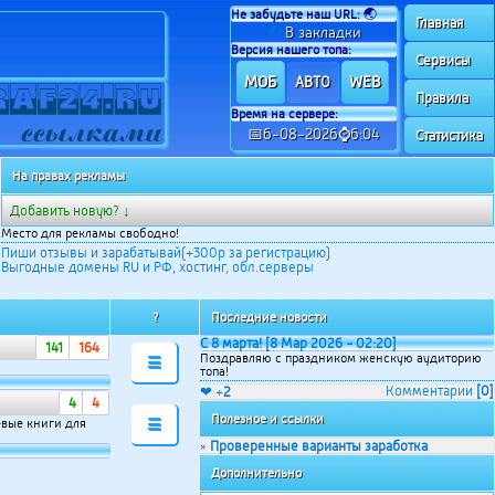
Не забудьте наш URL:
🌏
Главная
✍
В закладки
Версия нашего топа:
Сервисы
МОБ
WEB
АВТО
Правила
Время на сервере:
📅6-08-2026⌚6:04
Статистика
На правах рекламы
Добавить новую? ↓
Место для рекламы свободно!
Пиши отзывы и зарабатывай(+300р за регистрацию)
Выгодные домены RU и РФ, хостинг, обл.серверы
?
Последние новости
С 8 марта! [8 Мар 2026 - 02:20]
141
164
Поздравляю с праздником женскую аудиторию
☰
топа!
Комментарии
[0]
❤ +
2
4
4
Полезное и ссылки
евые книги для
☰
Проверенные варианты заработка
»
Дополнительно