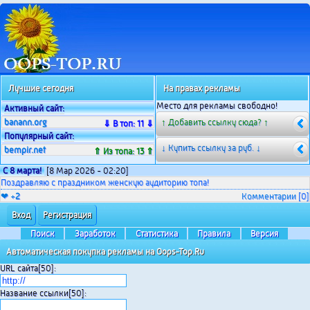
Лучшие сегодня
На правах рекламы
Место для рекламы свободно!
Активный сайт:
banann.org
↑ Добавить ссылку сюда? ↑
⇓ В топ: 11 ⇓
Популярный сайт:
↓ Купить ссылку за
руб. ↓
bempir.net
⇑ Из топа: 13 ⇑
С 8 марта!
[8 Мар 2026 - 02:20]
Поздравляю с праздником женскую аудиторию топа!
❤ +
2
Комментарии
[0]
Вход
Регистрация
Поиск
Заработок
Статистика
Правила
Версия
Автоматическая покупка рекламы на Oops-Top.Ru
URL сайта[50]:
Название ссылки[50]: