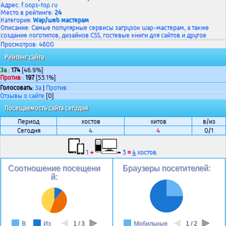
Адрес:
f.oops-top.ru
Место в рейтинге:
24
Категория:
Wap/web мастерам
Описание: Самые популярные сервисы загрузок wap-мастерам, а также
создание логотипов, дизайнов CSS, гостевые книги для сайтов и другое
Просмотров: 4600
Рейтинг сайта
За
:
174
[46.9%]
Против
:
197
[53.1%]
Голосовать
:
За
|
Против
Отзывы о сайте
[0]
Посещаемость сайта сегодня
Период
хостов
хитов
в/из
Сегодня
4
4
0/1
1
+
3
=
4
хостов.
Соотношение посещени
Браузеры посетителей:
й:
В
Из
1 / 3
Мобильные
1 / 2