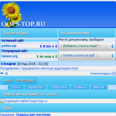
Лучшие сегодня
На правах рекламы
Место для рекламы свободно!
Активный сайт:
postex.xyz
↑ Добавить ссылку сюда? ↑
⇓ В топ: 4 ⇓
Популярный сайт:
↓ Купить ссылку за
руб. ↓
banann.org
⇑ Из топа: 4 ⇑
С 8 марта!
[8 Мар 2026 - 02:20]
Поздравляю с праздником женскую аудиторию топа!
❤ +
2
Комментарии
[0]
Вход
Регистрация
Поиск
Заработок
Статистика
Правила
Версия
Сервисы вап-мастерам
[1 чел. онлайн]
Общие
Название:
Сервисы вап-мастерам