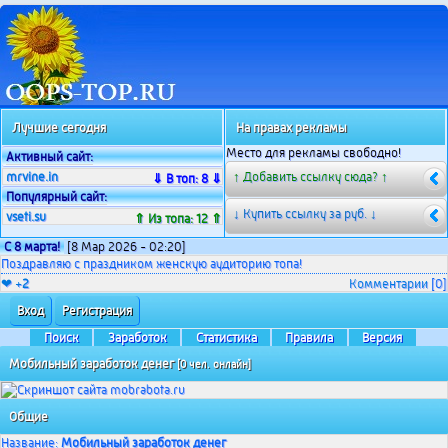
Лучшие сегодня
На правах рекламы
Место для рекламы свободно!
Активный сайт:
mrvine.in
↑ Добавить ссылку сюда? ↑
⇓ В топ: 8 ⇓
Популярный сайт:
↓ Купить ссылку за
руб. ↓
vseti.su
⇑ Из топа: 12 ⇑
С 8 марта!
[8 Мар 2026 - 02:20]
Поздравляю с праздником женскую аудиторию топа!
❤ +
2
Комментарии
[0]
Вход
Регистрация
Поиск
Заработок
Статистика
Правила
Версия
Мобильный заработок денег
[0 чел. онлайн]
Общие
Название:
Мобильный заработок денег