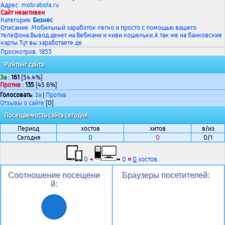
Адрес:
mobrabota.ru
Сайт неактивен
Категория:
Бизнес
Описание: Мобильный заработок легко и просто с помощью вашего
телефона.Вывод денег на Вебмани и киви кошельки.А так же на банковские
карты.Тут вы заработаете де
Просмотров: 1853
Рейтинг сайта
За
:
161
[54.4%]
Против
:
135
[45.6%]
Голосовать
:
За
|
Против
Отзывы о сайте
[0]
Посещаемость сайта сегодня
Период
хостов
хитов
в/из
Сегодня
0
0
0/1
0
+
0
=
0
хостов.
Соотношение посещени
Браузеры посетителей:
й: