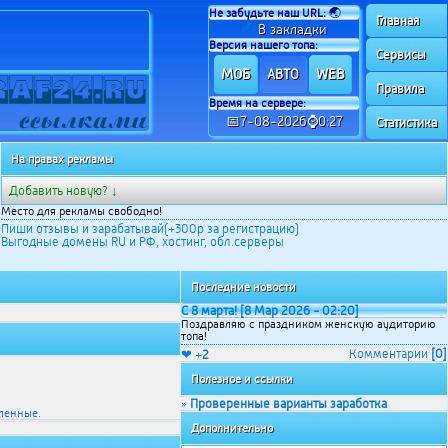
Не забудьте наш URL:
🌏
Главная
✍
В закладки
Версия нашего топа:
Сервисы
МОБ
WEB
АВТО
Правила
Время на сервере:
📅7-08-2026⌚0:27
Статистика
На правах рекламы
Добавить новую? ↓
Место для рекламы свободно!
Пиши отзывы и зарабатывай(+300р за регистрацию)
Выгодные домены RU и РФ, хостинг, обл.серверы
Последние новости
С 8 марта! [8 Мар 2026 - 02:20]
Поздравляю с праздником женскую аудиторию
топа!
Комментарии
[0]
❤ +
2
Полезное и ссылки
Проверенные варианты заработка
»
ленные.
Дополнительно