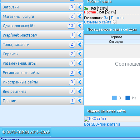
Рейтинг сайта
0
Загрузки
За
:
145
[47.9%]
Против
:
158
[52.1%]
2
Магазины, услуги
За
Против
Голосовать
:
|
Отзывы о сайте
[0]
10
Для взрослых/18+
Посещаемость сайта сегодня
1
Wap/web мастерам
Период
Сегодня
2
Топы, каталоги
2
Сервисы
0
Развлечения, игры
Соотношен
0
Региональные сайты
0
Иностранные сайты
0
Вне рейтинга
В
Из
1
Прочие
Индекс качества сайта
Все SEO-показатели
© OOPS-TOP.RU 2015-2026
Статистика