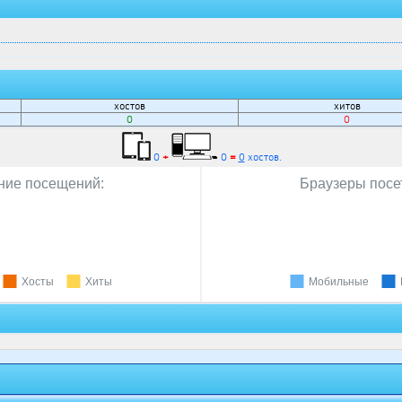
хостов
хитов
0
0
0
+
0
=
0
хостов.
ие посещений:
Браузеры посе
Хосты
Хиты
Мобильные