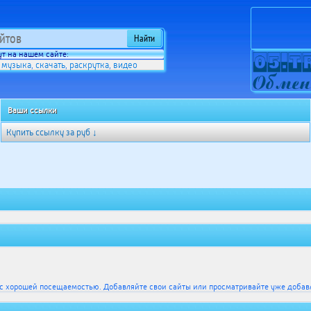
т на нашем сайте:
музыка
скачать
раскрутка
видео
,
,
,
,
Ваши ссылки
Купить ссылку за
руб ↓
 с хорошей посещаемостью. Добавляйте свои сайты или просматривайте уже добав