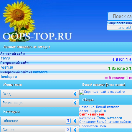
Чаще всего ищу
android
Лучшие площадки за сегодня
Активный сайт:
t1v.ru
⇓ В топ: 1 ⇓
Популярный сайт:
vseti.su
⇑ Из топа: 3 ⇑
каталога
Интересный сайт из
:
keotop.ru
⇒ В каталог: 1 ⇐
Меню гостя
Белый каталог
[0 чел. онлайн]
Вход
Общие
Регистрация
Название:
Белый каталог
wapcat.ru
Адрес:
Категории
Сайт неактивен
Топы, каталоги
Категория:
3
Общение
Описание: Белый каталог сайтов
Просмотров: 1694
0
Бизнес