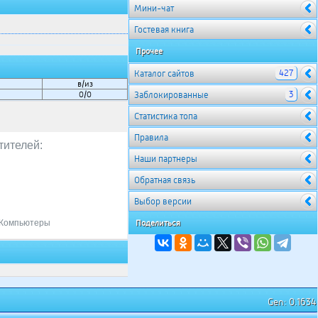
Мини-чат
Гостевая книга
Прочее
427
Каталог сайтов
в/из
3
0/0
Заблокированные
Cтатистика топа
Правила
тителей:
Наши партнеры
Обратная связь
Выбор версии
Компьютеры
Поделиться
Gen: 0.1634