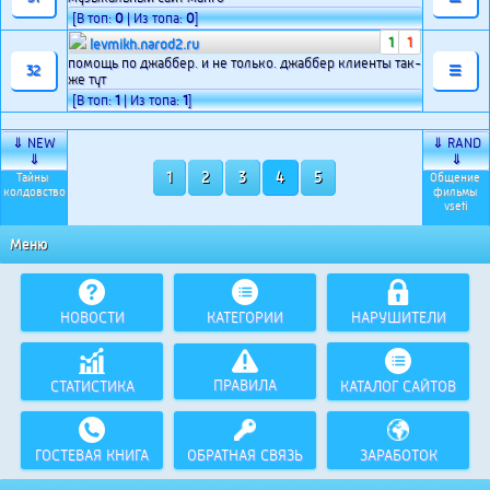
[В топ:
0
| Из топа:
0
]
1
1
levmikh.narod2.ru
помощь по джаббер. и не только. джаббер клиенты так-
32
☰
же тут
[В топ:
1
| Из топа:
1
]
⇓ NEW
⇓ RAND
⇓
⇓
1
2
3
4
5
Тайны 
Общение 
колдовство
фильмы 
vseti
Меню
НОВОСТИ
КАТЕГОРИИ
НАРУШИТЕЛИ
ПРАВИЛА
СТАТИСТИКА
КАТАЛОГ САЙТОВ
ГОСТЕВАЯ КНИГА
ОБРАТНАЯ СВЯЗЬ
ЗАРАБОТОК