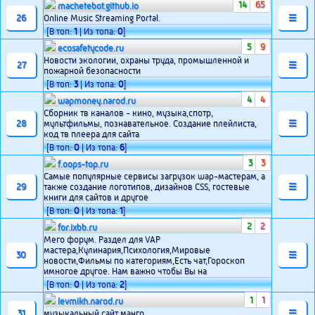
14
65
machetebot.github.io
26
Online Music Streaming Portal.
☰
[В топ:
1
| Из топа:
0
]
5
9
ecosafetycode.ru
Новости экологии, охраны труда, промышленной и
27
☰
пожарной безопасности
[В топ:
3
| Из топа:
0
]
4
4
wapmoney.narod.ru
Сборник тв каналов - кино, музыка,спотр,
28
мультфильмы, познавательное. Создание плейлиста,
☰
код тв плеера для сайта
[В топ:
0
| Из топа:
6
]
3
3
f.oops-top.ru
Самые популярные сервисы загрузок wap-мастерам, а
29
также создание логотипов, дизайнов CSS, гостевые
☰
книги для сайтов и другое
[В топ:
0
| Из топа:
1
]
2
2
for.ixbb.ru
Мего форум. Раздел для VAP
мастера,Кулинария,Психология,Мировые
30
☰
новости,Фильмы по категориям,Есть чат,Гороскоп
имногое другое. Нам важно чтобы Вы на
[В топ:
0
| Из топа:
2
]
1
1
levmikh.narod.ru
31
музыкальный сайт манго
☰