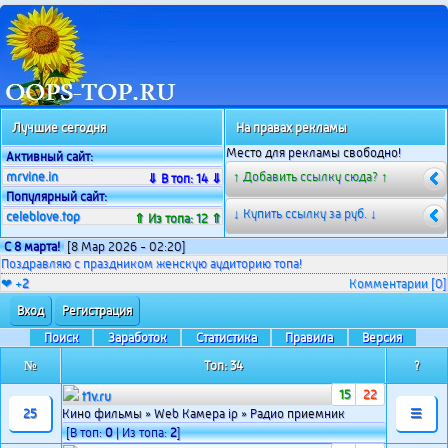
Лучшие сегодня
На правах рекламы
Место для рекламы свободно!
Активный сайт:
mrvine.in
↑ Добавить ссылку сюда? ↑
⇓ В топ: 14 ⇓
Популярный сайт:
↓ Купить ссылку за
руб. ↓
celeblove.top
⇑ Из топа: 12 ⇑
С 8 марта!
[8 Мар 2026 - 02:20]
Поздравляю с праздником женскую аудиторию топа!
❤ +
2
Комментарии
[0]
Вход
Регистрация
Поиск
Заработок
Статистика
Правила
Версия
№
Топ: 34
?
15
22
t1v.ru
25
Кино фильмы » Web Камера ip » Радио приемник
☰
[В топ:
0
| Из топа:
2
]