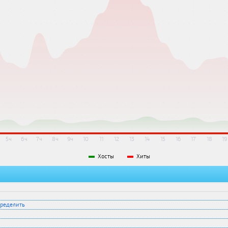
5ч
6ч
7ч
8ч
9ч
10
11
12
13
14
15
16
17
18
19
Хосты
Хиты
ределить