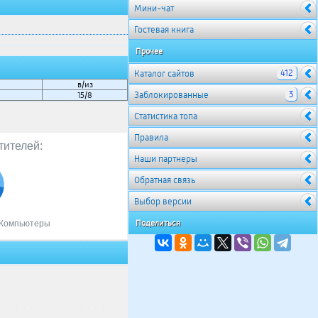
Мини-чат
Гостевая книга
Прочее
412
Каталог сайтов
в/из
3
Заблокированные
15/8
Cтатистика топа
Правила
тителей:
Наши партнеры
Обратная связь
Выбор версии
Поделиться
Компьютеры