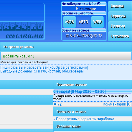
Не забудьте наш URL:
🌏
Главная
✍
В закладки
Версия нашего топа:
Сервисы
МОБ
WEB
АВТО
Правила
Время на сервере:
📅8-08-2026⌚20:32
Статистика
На правах рекламы
Добавить новую? ↓
Место для рекламы свободно!
Пиши отзывы и зарабатывай(+300р за регистрацию)
Выгодные домены RU и РФ, хостинг, обл.серверы
Последние новости
С 8 марта! [8 Мар 2026 - 02:20]
Поздравляю с праздником женскую аудиторию
топа!
Комментарии
[0]
❤ +
2
Полезное и ссылки
Проверенные варианты заработка
»
Дополнительно