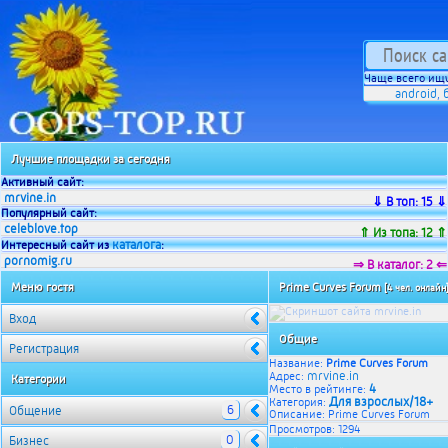
Чаще всего ищу
android
,
Лучшие площадки за сегодня
Активный сайт:
mrvine.in
⇓ В топ: 15 ⇓
Популярный сайт:
celeblove.top
⇑ Из топа: 12 ⇑
каталога
Интересный сайт из
:
pornomig.ru
⇒ В каталог: 2 ⇐
Меню гостя
Prime Curves Forum
[4 чел. онлайн
Вход
Общие
Регистрация
Название:
Prime Curves Forum
mrvine.in
Адрес:
Категории
4
Место в рейтинге:
Для взрослых/18+
Категория:
6
Общение
Описание: Prime Curves Forum
Просмотров: 1294
0
Бизнес