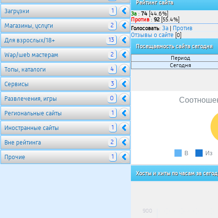
Рейтинг сайта
1
Загрузки
За
:
74
[44.6%]
Против
:
92
[55.4%]
2
Магазины, услуги
За
Против
Голосовать
:
|
Отзывы о сайте
[0]
13
Для взрослых/18+
Посещаемость сайта сегодня
2
Wap/web мастерам
Период
Сегодня
4
Топы, каталоги
3
Сервисы
0
Развлечения, игры
Соотношен
1
Региональные сайты
1
Иностранные сайты
2
Вне рейтинга
В
Из
1
Прочие
Хосты и хиты по часам за сего
900