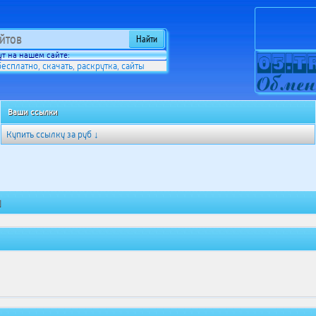
т на нашем сайте:
бесплатно
скачать
раскрутка
сайты
,
,
,
Ваши ссылки
Купить ссылку за
руб ↓
]