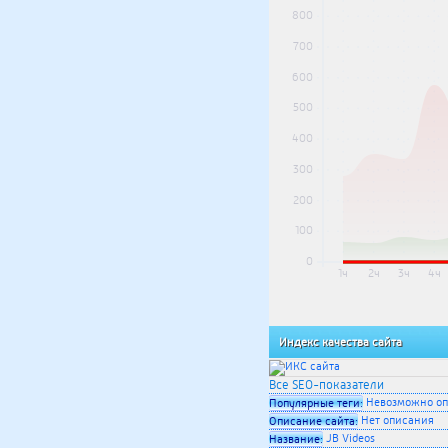
800
700
600
500
400
300
200
100
0
1ч
2ч
3ч
4ч
Индекс качества сайта
Все SEO-показатели
Невозможно оп
Популярные теги:
Нет описания
Описание сайта:
JB Videos
Название: