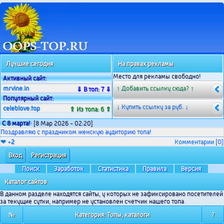
Лучшие сегодня
На правах рекламы
Место для рекламы свободно!
Активный сайт:
mrvine.in
↑ Добавить ссылку сюда? ↑
⇓ В топ: 7 ⇓
Популярный сайт:
↓ Купить ссылку за
руб. ↓
celeblove.top
⇑ Из топа: 6 ⇑
С 8 марта!
[8 Мар 2026 - 02:20]
Поздравляю с праздником женскую аудиторию топа!
❤ +
2
Комментарии
[0]
Вход
Регистрация
Поиск
Заработок
Статистика
Правила
Версия
Каталог сайтов
В данном разделе находятся сайты, у которых не зафиксировано посетителей
за текущие сутки, например не установлен счетчик нашего топа
№
Категория: Топы, каталоги
?