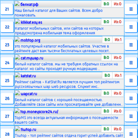
В:0
Из:0
белкат.рф
21
☰
Наш Белый каталог для Ваших сайтов. Всем добро
пожаловать.
В:0
Из:0
klikkat.esy.es
22
☰
Каталог мобильных сайтов, или сайтов на которых
предусмотрена мобильная тема оформления
В:0
Из:1
mobtop.org
23
☰
это популярный каталог мобильных сайтов. Участие в
рейтинге даст вам тысячи бесплатных целевых посет..
В:0
Из:0
cat.mywap.ru
24
☰
белый каталог сайтов. мы не требуем обратных ссылок на
каталог. но сайты проходят ручную модерацию ..
В:0
Из:1
katstat.ru
25
☰
Рейтинг сайтов - KatStat.Ru является лучшим топ рейтингом
русскоязычных wap web ресурсов. Служит инс..
В:0
Из:0
wapcat.ru
26
☰
Белый каталог сайтов с хорошей посещаемостью.
Добавляйте свои сайты или просматривайте уже добавленн..
В:0
Из:0
top.moneyscore24.ru/
27
☰
TopMS это всегда актуальная информация о посещаемости
вашего сайта.
В:0
Из:0
tiwtop.ru
28
☰
Tiwtop - топ рейтинг сайтов отдача горит успей добавить сайт