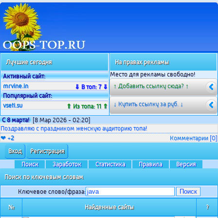
Лучшие сегодня
На правах рекламы
Место для рекламы свободно!
Активный сайт:
mrvine.in
↑ Добавить ссылку сюда? ↑
⇓ В топ: 7 ⇓
Популярный сайт:
↓ Купить ссылку за
руб. ↓
vseti.su
⇑ Из топа: 11 ⇑
С 8 марта!
[8 Мар 2026 - 02:20]
Поздравляю с праздником женскую аудиторию топа!
❤ +
2
Комментарии
[0]
Вход
Регистрация
Поиск
Заработок
Статистика
Правила
Версия
Поиск по ключевым словам
Ключевое слово/фраза:
№
Найденные сайты
?