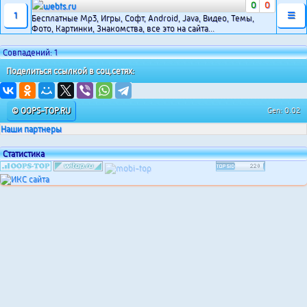
0
0
webts.ru
1
☰
Бесплатные Mp3, Игры, Софт, Аndroid, Java, Bидео, Темы,
Фото, Картинки, Знакомства, все это на сайта...
Совпадений: 1
Поделиться ссылкой в соц.сетях:
© OOPS-TOP.RU
Gen: 0.02
Наши партнеры
Статистика