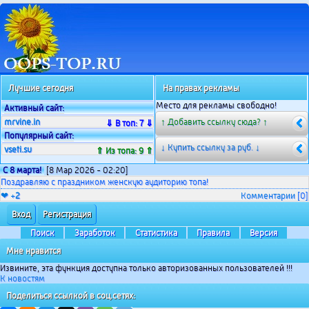
Лучшие сегодня
На правах рекламы
Место для рекламы свободно!
Активный сайт:
mrvine.in
↑ Добавить ссылку сюда? ↑
⇓ В топ: 7 ⇓
Популярный сайт:
↓ Купить ссылку за
руб. ↓
vseti.su
⇑ Из топа: 9 ⇑
С 8 марта!
[8 Мар 2026 - 02:20]
Поздравляю с праздником женскую аудиторию топа!
❤ +
2
Комментарии
[0]
Вход
Регистрация
Поиск
Заработок
Статистика
Правила
Версия
Мне нравится
Извините, эта функция доступна только авторизованных пользователей !!!
К новостям
Поделиться ссылкой в соц.сетях: