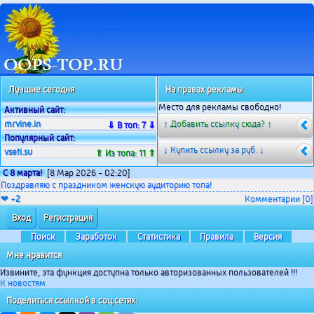
Лучшие сегодня
На правах рекламы
Место для рекламы свободно!
Активный сайт:
mrvine.in
↑ Добавить ссылку сюда? ↑
⇓ В топ: 7 ⇓
Популярный сайт:
↓ Купить ссылку за
руб. ↓
vseti.su
⇑ Из топа: 11 ⇑
С 8 марта!
[8 Мар 2026 - 02:20]
Поздравляю с праздником женскую аудиторию топа!
❤ +
2
Комментарии
[0]
Вход
Регистрация
Поиск
Заработок
Статистика
Правила
Версия
Мне нравится
Извините, эта функция доступна только авторизованных пользователей !!!
К новостям
Поделиться ссылкой в соц.сетях: