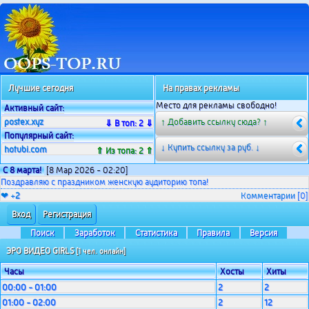
Лучшие сегодня
На правах рекламы
Место для рекламы свободно!
Активный сайт:
postex.xyz
↑ Добавить ссылку сюда? ↑
⇓ В топ: 2 ⇓
Популярный сайт:
↓ Купить ссылку за
руб. ↓
hotubi.com
⇑ Из топа: 2 ⇑
С 8 марта!
[8 Мар 2026 - 02:20]
Поздравляю с праздником женскую аудиторию топа!
❤ +
2
Комментарии
[0]
Вход
Регистрация
Поиск
Заработок
Статистика
Правила
Версия
ЭРО ВИДЕО GIRLS
[1 чел. онлайн]
Часы
Хосты
Хиты
00:00 - 01:00
2
2
01:00 - 02:00
2
12