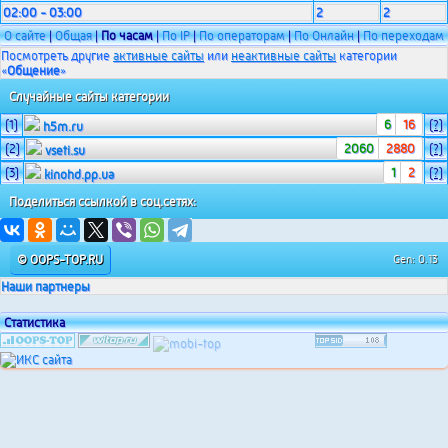
02:00 - 03:00
2
2
О сайте
|
Общая
|
По часам
|
По IP
|
По операторам
|
По Онлайн
|
По переходам
Посмотреть другие
активные сайты
или
неактивные сайты
категории
«
Общение
»
Случайные сайты категории
(1)
6
16
(?)
h5m.ru
(2)
2060
2880
(?)
vseti.su
(3)
1
2
(?)
kinohd.pp.ua
Поделиться ссылкой в соц.сетях:
© OOPS-TOP.RU
Gen: 0.13
Наши партнеры
Статистика