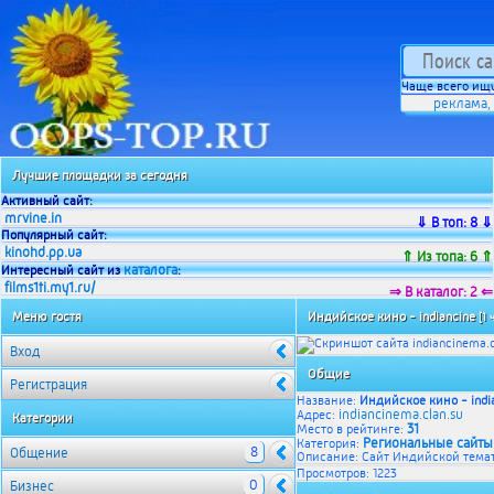
Чаще всего ищу
реклама
,
Лучшие площадки за сегодня
Активный сайт:
mrvine.in
⇓ В топ: 8 ⇓
Популярный сайт:
kinohd.pp.ua
⇑ Из топа: 6 ⇑
каталога
Интересный сайт из
:
films1ti.my1.ru/
⇒ В каталог: 2 ⇐
Меню гостя
Индийское кино - indiancine
[1 
Вход
Общие
Регистрация
Название:
Индийское кино - indi
indiancinema.clan.su
Адрес:
Категории
31
Место в рейтинге:
Региональные сайты
Категория:
8
Общение
Описание: Сайт Индийской темат
Просмотров: 1223
0
Бизнес