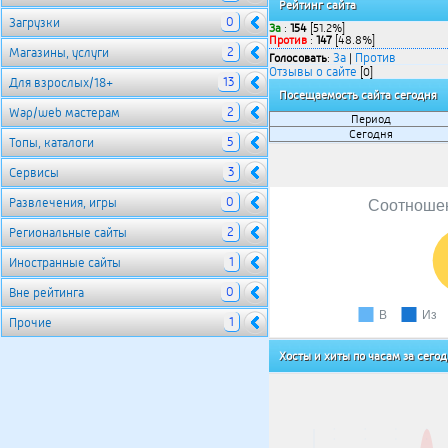
Рейтинг сайта
0
Загрузки
За
:
154
[51.2%]
Против
:
147
[48.8%]
2
Магазины, услуги
За
Против
Голосовать
:
|
Отзывы о сайте
[0]
13
Для взрослых/18+
Посещаемость сайта сегодня
2
Wap/web мастерам
Период
Сегодня
5
Топы, каталоги
3
Сервисы
0
Развлечения, игры
Соотношен
2
Региональные сайты
1
Иностранные сайты
0
Вне рейтинга
В
Из
1
Прочие
Хосты и хиты по часам за сего