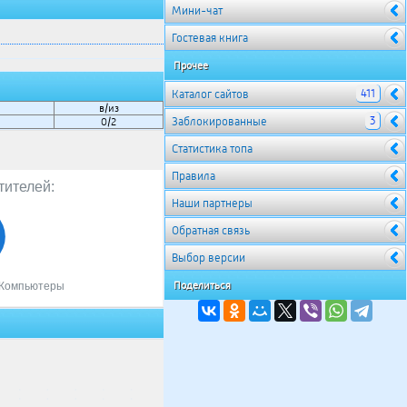
Мини-чат
Гостевая книга
Прочее
411
Каталог сайтов
в/из
3
Заблокированные
0/2
Cтатистика топа
Правила
тителей:
Наши партнеры
Обратная связь
Выбор версии
Поделиться
Компьютеры