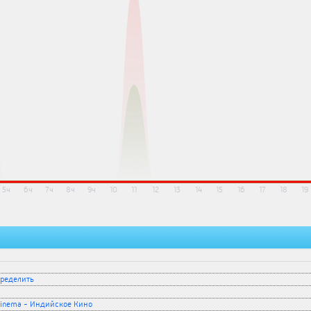
5ч
6ч
7ч
8ч
9ч
10
11
12
13
14
15
16
17
18
19
ределить
 Cinema - Индийское Кино