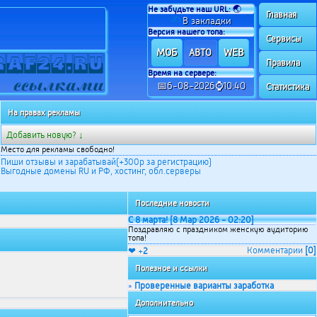
Не забудьте наш URL:
🌏
Главная
✍
В закладки
Версия нашего топа:
Сервисы
МОБ
WEB
АВТО
Правила
Время на сервере:
📅6-08-2026⌚10:40
Статистика
На правах рекламы
Добавить новую? ↓
Место для рекламы свободно!
Пиши отзывы и зарабатывай(+300р за регистрацию)
Выгодные домены RU и РФ, хостинг, обл.серверы
Последние новости
С 8 марта! [8 Мар 2026 - 02:20]
Поздравляю с праздником женскую аудиторию
топа!
Комментарии
[0]
❤ +
2
Полезное и ссылки
Проверенные варианты заработка
»
Дополнительно