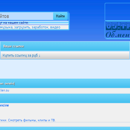
т на нашем сайте:
музыка
загрузить
заработок
видео
,
,
,
Ваши ссылки
Купить ссылку за
руб ↓
чел. онлайн]
ancine
ики. Смотреть фильмы, клипы и ТВ.