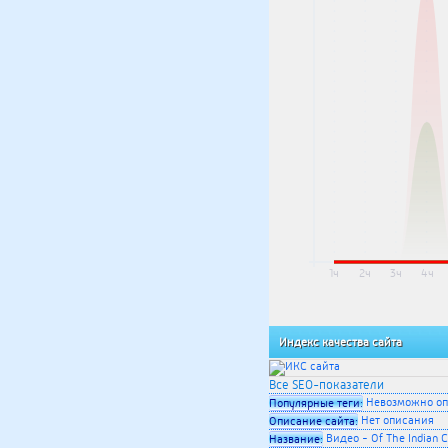
1ч
2ч
3ч
4ч
Индекс качества сайта
Все SEO-показатели
Невозможно оп
Популярные теги:
Нет описания
Описание сайта:
Видео - Of The Indian
Название: