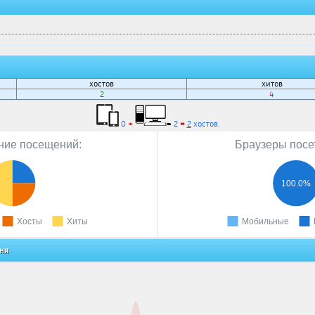
хостов
хитов
2
4
0
+
2
=
2
хостов.
ие посещений:
Браузеры посе
100.0%
Хосты
Хиты
Мобильные
дня