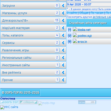
9 Авг 2026 - 00:57
0
Загрузки
*
- В данном разделе могут быть указа
2
О сайте
Общая
По часам
По 
Магазины, услуги
|
|
|
активные са
Посмотреть другие
13
Для взрослых/18+
Случайные сайты категории
2
Wap/web мастерам
(1)
kisska.net
4
Топы, каталоги
(2)
postex.xyz
(3)
erox.in
2
Сервисы
0
Развлечения, игры
2
Региональные сайты
1
Иностранные сайты
2
Вне рейтинга
1
Прочие
© OOPS-TOP.RU 2015-2026
Статистика