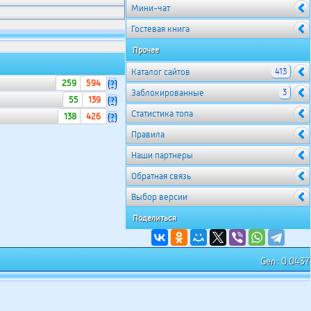
Мини-чат
Гостевая книга
Прочее
413
Каталог сайтов
259
594
(?)
3
Заблокированные
55
139
(?)
Cтатистика топа
138
426
(?)
Правила
Наши партнеры
Обратная связь
Выбор версии
Поделиться
Gen: 0.0437