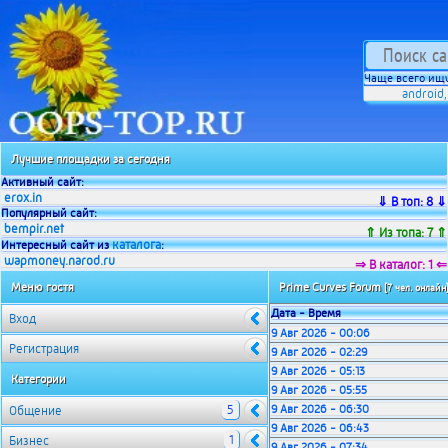
Чаще всего ищу
android
Лучшие площадки за сегодня
Активный сайт:
erox.in
⇓ В топ: 8 ⇓
Популярный сайт:
bempir.net
⇑ Из топа: 7 ⇑
каталога
Интересный сайт из
:
wapmoney.narod.ru
⇒ В каталог: 1 ⇐
Меню гостя
Prime Curves Forum
[7 чел. онлайн
Дата - Время
Вход
9 Авг 2026 - 00:06
Регистрация
9 Авг 2026 - 02:29
9 Авг 2026 - 05:13
Категории
9 Авг 2026 - 05:55
5
9 Авг 2026 - 06:30
Общение
9 Авг 2026 - 06:43
1
Бизнес
9 Авг 2026 - 07:34