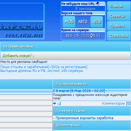
Не забудьте наш URL:
🌏
Главная
✍
В закладки
Версия нашего топа:
Сервисы
МОБ
WEB
АВТО
Правила
Время на сервере:
📅9-08-2026⌚8:53
Статистика
На правах рекламы
Добавить новую? ↓
Место для рекламы свободно!
Пиши отзывы и зарабатывай(+300р за регистрацию)
Выгодные домены RU и РФ, хостинг, обл.серверы
Последние новости
С 8 марта! [8 Мар 2026 - 02:20]
Поздравляю с праздником женскую аудиторию
топа!
Комментарии
[0]
❤ +
2
Полезное и ссылки
Проверенные варианты заработка
»
Дополнительно