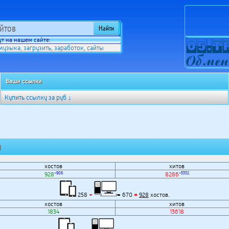
т на нашем сайте:
музыка
загрузить
заработок
сайты
,
,
,
Ваши ссылки
Купить ссылку за
руб ↓
]
хостов
хитов
-906
-5332
928
8286
258
+
670
=
928
хостов.
хостов
хитов
1834
13618