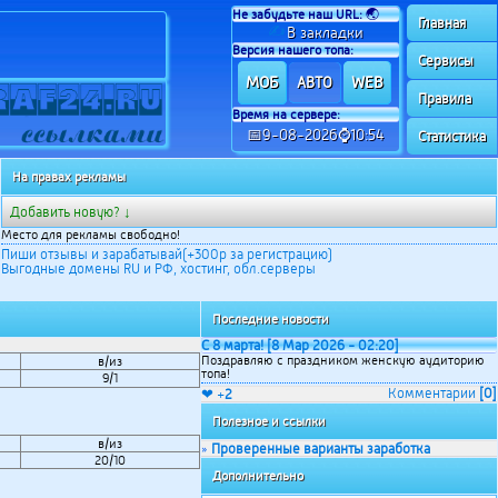
Не забудьте наш URL:
🌏
Главная
✍
В закладки
Версия нашего топа:
Сервисы
МОБ
WEB
АВТО
Правила
Время на сервере:
📅9-08-2026⌚10:54
Статистика
На правах рекламы
Добавить новую? ↓
Место для рекламы свободно!
Пиши отзывы и зарабатывай(+300р за регистрацию)
Выгодные домены RU и РФ, хостинг, обл.серверы
Последние новости
С 8 марта! [8 Мар 2026 - 02:20]
Поздравляю с праздником женскую аудиторию
в/из
топа!
9/1
Комментарии
[0]
❤ +
2
Полезное и ссылки
в/из
Проверенные варианты заработка
»
20/10
Дополнительно