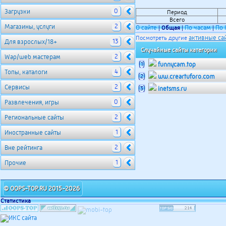
0
Загрузки
Период
Всего
2
Магазины, услуги
О сайте
По часам
По 
|
Общая
|
|
активные са
Посмотреть другие
13
Для взрослых/18+
Случайные сайты категории
2
Wap/web мастерам
(1)
funnycam.top
4
Топы, каталоги
(2)
ww.creartuforo.com
2
Сервисы
(3)
inetsms.ru
0
Развлечения, игры
2
Региональные сайты
1
Иностранные сайты
2
Вне рейтинга
1
Прочие
© OOPS-TOP.RU 2015-2026
Статистика