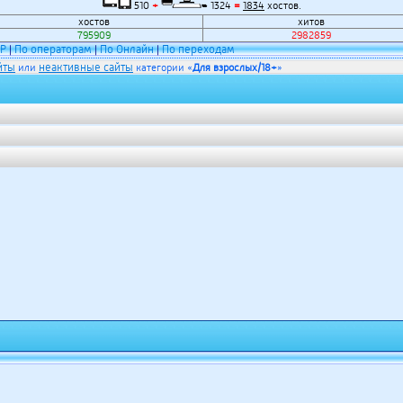
510
+
1324
=
1834
хостов.
хостов
хитов
795909
2982859
IP
По операторам
По Онлайн
По переходам
|
|
|
йты
неактивные сайты
или
категории «
Для взрослых/18+
»