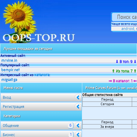
Чаще всего ищу
android
,
Лучшие площадки за сегодня
Активный сайт:
mrvine.in
⇓ В топ: 9 ⇓
Популярный сайт:
bempir.net
⇑ Из топа: 7 ⇑
каталога
Интересный сайт из
:
migsait.ga
⇒ В каталог: 1 ⇐
Меню гостя
Prime Curves Forum
[4 чел. онлайн
Общая статистика сайта
Вход
Период
Сегодня
Регистрация
Категории
Период
6
Общение
За вчера
1
Бизнес