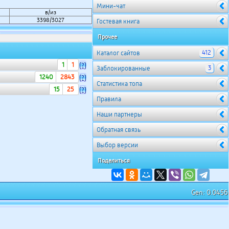
Мини-чат
в/из
3398/3027
Гостевая книга
Прочее
412
Каталог сайтов
1
1
(?)
3
Заблокированные
1240
2843
(?)
Cтатистика топа
15
25
(?)
Правила
Наши партнеры
Обратная связь
Выбор версии
Поделиться
Gen: 0.0456